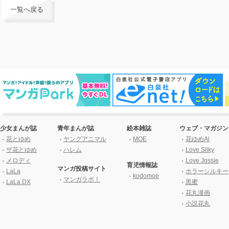
一覧へ戻る
少女まんが誌
青年まんが誌
絵本雑誌
ウェブ・マガジン
花とゆめ
ヤングアニマル
MOE
花ゆめAi
ザ花とゆめ
ハレム
Love Silky
メロディ
Love Jossie
育児情報誌
マンガ投稿サイト
LaLa
ホラーシルキー
kodomoe
マンガラボ！
LaLa DX
黒蜜
花丸漫画
小説花丸