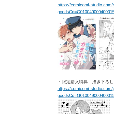
https://comicomi-studio.com/
goodsCd=G01004900040001
・限定購入特典 描き下ろし
https://comicomi-studio.com/
goodsCd=G01004900040001