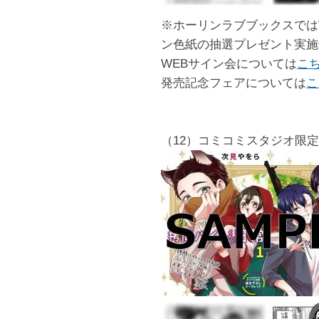
※ホーリンラブブックスでは
ン色紙の抽選プレゼント実施
WEBサイン会については
こ
発売記念フェアについては
こ
（12）コミコミスタジオ限定