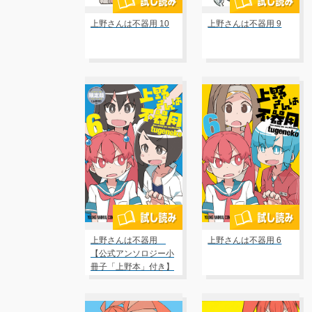
上野さんは不器用 10
上野さんは不器用 9
上野さんは不器用
上野さんは不器用 6
【公式アンソロジー小
冊子「上野本」付き】
限定版 6