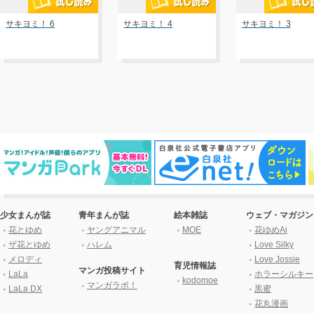
サキヨミ！ 6
サキヨミ！ 4
サキヨミ！ 3
少女まんが誌
青年まんが誌
絵本雑誌
ウェブ・マガジン
花とゆめ
ヤングアニマル
MOE
花ゆめAi
ザ花とゆめ
ハレム
Love Silky
メロディ
Love Jossie
育児情報誌
マンガ投稿サイト
LaLa
ホラーシルキー
kodomoe
マンガラボ！
LaLa DX
黒蜜
花丸漫画