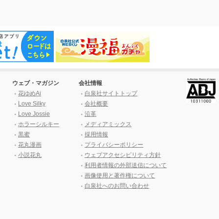
ウェブ・マガジン
会社情報
花ゆめAi
白泉社サイトトップ
Love Silky
会社概要
Love Jossie
沿革
ホラーシルキー
メディアミックス
黒蜜
採用情報
花丸漫画
プライバシーポリシー
小説花丸
ウェブアクセシビリティ方針
利用者情報の外部送信について
画像使用と著作権について
白泉社へのお問い合わせ