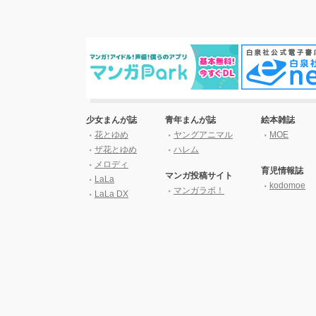
少女まんが誌
青年まんが誌
絵本雑誌
花とゆめ
ヤングアニマル
MOE
ザ花とゆめ
ハレム
メロディ
育児情報誌
マンガ投稿サイト
LaLa
kodomoe
マンガラボ！
LaLa DX