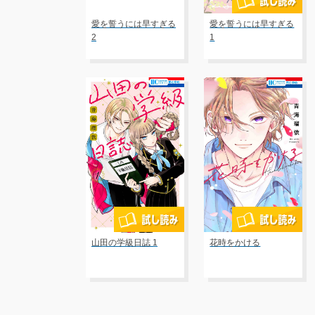
愛を誓うには早すぎる
愛を誓うには早すぎる
2
1
山田の学級日誌 1
花時をかける