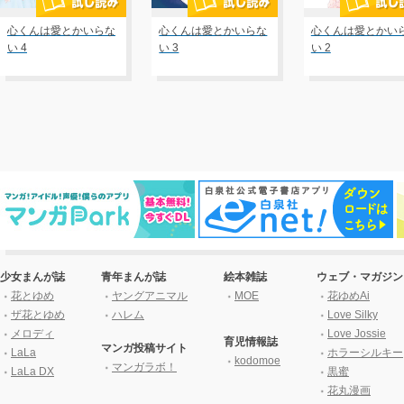
心くんは愛とかいらな
心くんは愛とかいらな
心くんは愛とかい
い 4
い 3
い 2
少女まんが誌
青年まんが誌
絵本雑誌
ウェブ・マガジン
花とゆめ
ヤングアニマル
MOE
花ゆめAi
ザ花とゆめ
ハレム
Love Silky
メロディ
Love Jossie
育児情報誌
マンガ投稿サイト
LaLa
ホラーシルキー
kodomoe
マンガラボ！
LaLa DX
黒蜜
花丸漫画