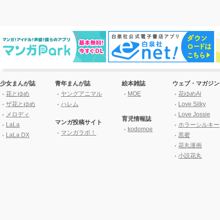
少女まんが誌
青年まんが誌
絵本雑誌
ウェブ・マガジン
花とゆめ
ヤングアニマル
MOE
花ゆめAi
ザ花とゆめ
ハレム
Love Silky
メロディ
Love Jossie
育児情報誌
マンガ投稿サイト
LaLa
ホラーシルキー
kodomoe
マンガラボ！
LaLa DX
黒蜜
花丸漫画
小説花丸