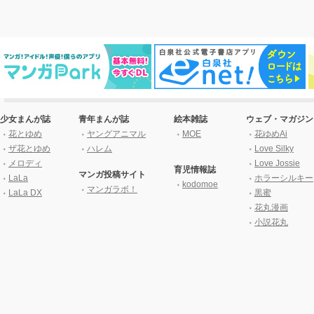
少女まんが誌
青年まんが誌
絵本雑誌
ウェブ・マガジン
花とゆめ
ヤングアニマル
MOE
花ゆめAi
ザ花とゆめ
ハレム
Love Silky
メロディ
Love Jossie
育児情報誌
マンガ投稿サイト
LaLa
ホラーシルキー
kodomoe
マンガラボ！
LaLa DX
黒蜜
花丸漫画
小説花丸