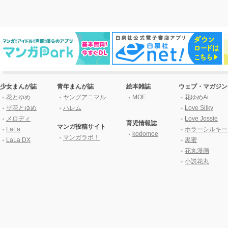
少女まんが誌
青年まんが誌
絵本雑誌
ウェブ・マガジン
花とゆめ
ヤングアニマル
MOE
花ゆめAi
ザ花とゆめ
ハレム
Love Silky
メロディ
Love Jossie
育児情報誌
マンガ投稿サイト
LaLa
ホラーシルキー
kodomoe
マンガラボ！
LaLa DX
黒蜜
花丸漫画
小説花丸