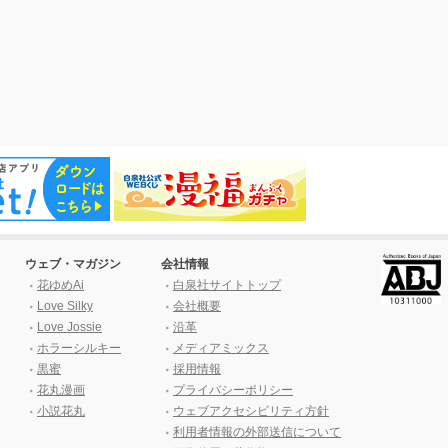
ウェブ・マガジン
会社情報
花ゆめAi
白泉社サイトトップ
Love Silky
会社概要
Love Jossie
沿革
ホラーシルキー
メディアミックス
黒蜜
採用情報
花丸漫画
プライバシーポリシー
小説花丸
ウェブアクセシビリティ方針
利用者情報の外部送信について