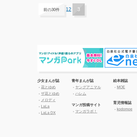
1
2
3
前の30件
少女まんが誌
青年まんが誌
絵本雑誌
花とゆめ
ヤングアニマル
MOE
ザ花とゆめ
ハレム
メロディ
育児情報誌
マンガ投稿サイト
LaLa
kodomoe
マンガラボ！
LaLa DX