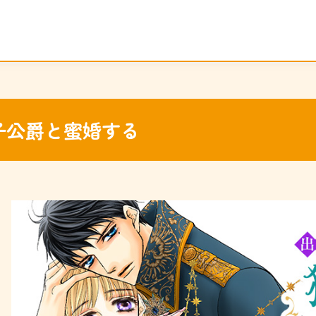
子公爵と蜜婚する