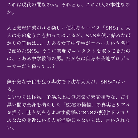
これは現代の闇なのか。それとも、これが人の本性なの
か。
人と気軽に繋がれる楽しい便利なサービス「SNS」。大
人はその危うさも知ってはいるが、SNSを使い始めたば
かりの子供は…。とある女子中学生がコハルという名前
で始めたSNS。そこに笑顔でコンタクトを取ってきたの
は、とある中学教師の男。だが彼は自身を芸能プロデュ
ーサーだと偽って…？
無邪気な子供を狙う卑劣で下劣な大人が、SNSにはい
る。
こいつらは怪物。子供以上に無邪気で天真爛漫な、どす
黒い闇で全身を満たした「SNSの怪物」の真実とリアル
を描く、吐き気をもよおす衝撃の"SNSの裏側"ドラマ！
あなたの身近にいる人が怪物じゃないとは、言いきれな
い。