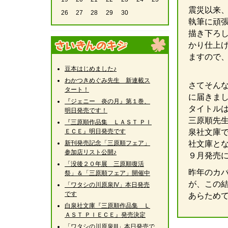
震災以来
26
27
28
29
30
執筆に頑
描き下ろ
かり仕上
ますので
豆本はじめました♪
わかつきめぐみ先生 新連載ス
さてそん
タート！
に届きま
『ジェニー 炎の月』第１巻、
タイトル
明日発売です！
三原順先
『三原順作品集 ＬＡＳＴ ＰＩ
ＥＣＥ』明日発売です
泉社文庫
新刊発売記念「三原順フェア」
社文庫と
参加店リスト公開♪
９月発売
「没後２０年展 三原順復活
昨年のカ
祭」＆「三原順フェア」開催中
が、この
「ワタシの川原泉IV」本日発売
です
あらため
白泉社文庫『三原順作品集 Ｌ
ＡＳＴ ＰＩＥＣＥ』発売決定
「ワタシの川原泉III」本日発売で