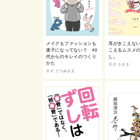
メイクもファッションも
耳がきこえな
迷子になってない？ 40
こえるムスメ
代からのキレイのつくり
し。
かた
著者
うささ
著者
うつみさえ