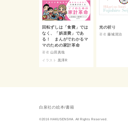
回転ずしは「食費」では
光の祈り
なく、「娯楽費」であ
著者
藤城清治
る！ まんがでわかるマ
マのための家計革命
著者
山田真哉
イラスト
黒澤R
白泉社の絵本/書籍
©2016 HAKUSENSHA. All Rights Reserved.