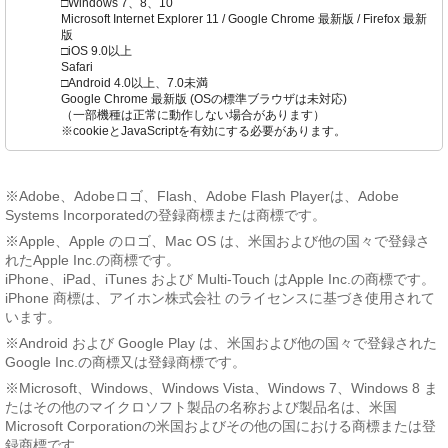
□Windows 7、8、10
Microsoft Internet Explorer 11 / Google Chrome 最新版 / Firefox 最新
版
□iOS 9.0以上
Safari
□Android 4.0以上、7.0未満
Google Chrome 最新版 (OSの標準ブラウザは未対応)
（一部機種は正常に動作しない場合があります）
※cookieとJavaScriptを有効にする必要があります。
※Adobe、Adobeロゴ、Flash、Adobe Flash Playerは、Adobe
Systems Incorporatedの登録商標または商標です。
※Apple、Apple のロゴ、Mac OS は、米国および他の国々で登録さ
れたApple Inc.の商標です。
iPhone、iPad、iTunes および Multi-Touch はApple Inc.の商標です。
iPhone 商標は、アイホン株式会社 のライセンスに基づき使用されて
います。
※Android および Google Play は、米国および他の国々で登録された
Google Inc.の商標又は登録商標です。
※Microsoft、Windows、Windows Vista、Windows 7、Windows 8 ま
たはその他のマイクロソフト製品の名称および製品名は、米国
Microsoft Corporationの米国およびその他の国における商標または登
録商標です。