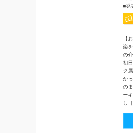
■発
【お
楽を
の介
初日
ク属
かっ
のま
ーキ
し［