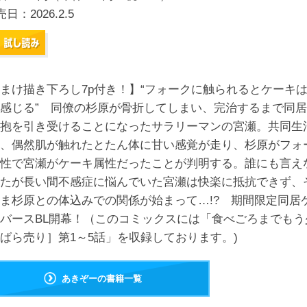
売日：
2026.2.5
まけ描き下ろし7p付き！】“フォークに触られるとケーキ
感じる” 同僚の杉原が骨折してしまい、完治するまで同
抱を引き受けることになったサラリーマンの宮瀬。共同生
、偶然肌が触れたとたん体に甘い感覚が走り、杉原がフォ
性で宮瀬がケーキ属性だったことが判明する。誰にも言え
たが長い間不感症に悩んでいた宮瀬は快楽に抵抗できず、
ま杉原との体込みでの関係が始まって…!? 期間限定同居
バースBL開幕！（このコミックスには「食べごろまでもう
ばら売り］第1～5話」を収録しております。)
あきぞーの書籍一覧