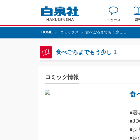
雑
ニュース
HOME
コミックス
食べごろまでもう少し 1
>
>
食べごろまでもう少し 1
コミック情報
食
■著
■JD
■シ
■定