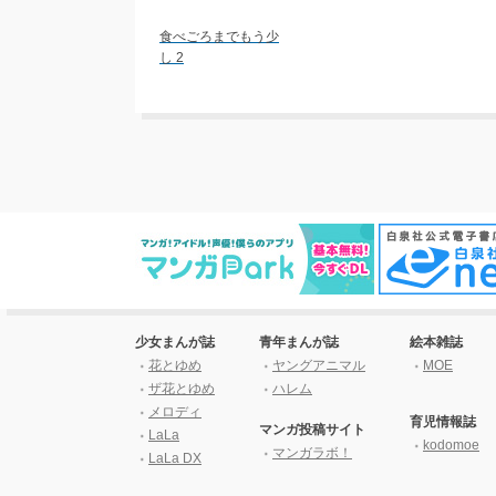
食べごろまでもう少
し 2
少女まんが誌
青年まんが誌
絵本雑誌
花とゆめ
ヤングアニマル
MOE
ザ花とゆめ
ハレム
メロディ
育児情報誌
マンガ投稿サイト
LaLa
kodomoe
マンガラボ！
LaLa DX