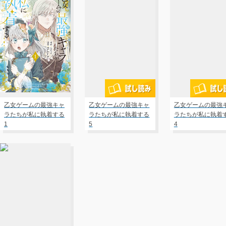
乙女ゲームの最強キャ
乙女ゲームの最強キャ
乙女ゲームの最強
ラたちが私に執着する
ラたちが私に執着する
ラたちが私に執着
1
5
4