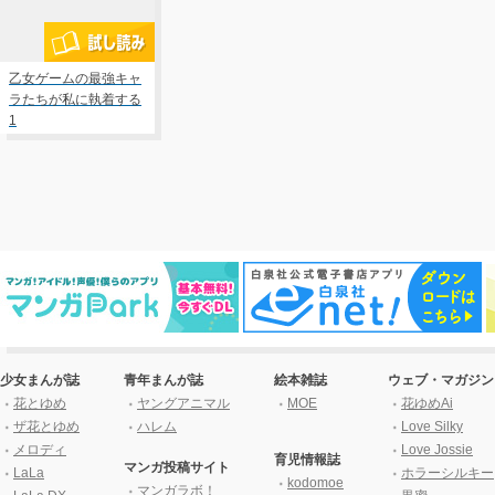
乙女ゲームの最強キャ
ラたちが私に執着する
1
少女まんが誌
青年まんが誌
絵本雑誌
ウェブ・マガジン
花とゆめ
ヤングアニマル
MOE
花ゆめAi
ザ花とゆめ
ハレム
Love Silky
メロディ
Love Jossie
育児情報誌
マンガ投稿サイト
LaLa
ホラーシルキー
kodomoe
マンガラボ！