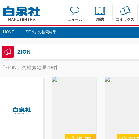
雑誌
コミックス
ニュース
HOME
「ZION」の検索結果
>
ZION
「ZION」の検索結果 16件