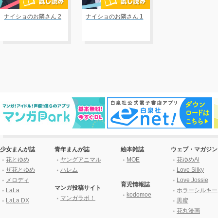
ナイショのお隣さん 2
ナイショのお隣さん 1
少女まんが誌
青年まんが誌
絵本雑誌
ウェブ・マガジン
花とゆめ
ヤングアニマル
MOE
花ゆめAi
ザ花とゆめ
ハレム
Love Silky
メロディ
Love Jossie
育児情報誌
マンガ投稿サイト
LaLa
ホラーシルキー
kodomoe
マンガラボ！
LaLa DX
黒蜜
花丸漫画