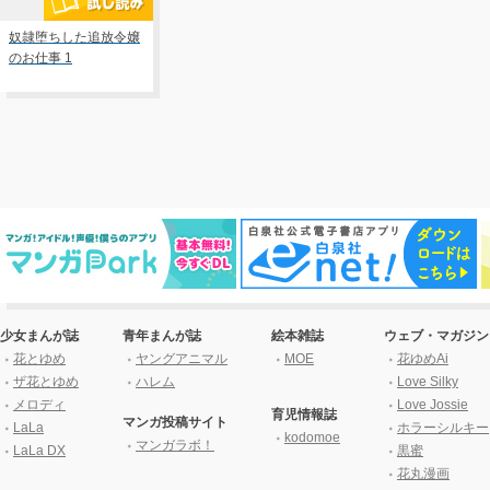
奴隷堕ちした追放令嬢
のお仕事 1
少女まんが誌
青年まんが誌
絵本雑誌
ウェブ・マガジン
花とゆめ
ヤングアニマル
MOE
花ゆめAi
ザ花とゆめ
ハレム
Love Silky
メロディ
Love Jossie
育児情報誌
マンガ投稿サイト
LaLa
ホラーシルキー
kodomoe
マンガラボ！
LaLa DX
黒蜜
花丸漫画