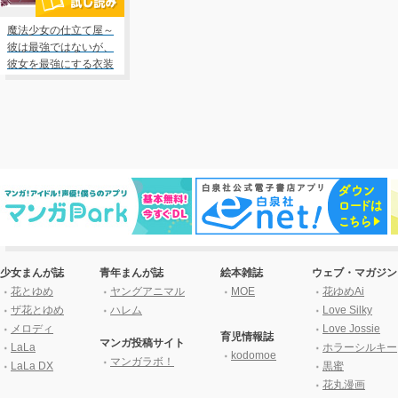
魔法少女の仕立て屋～
彼は最強ではないが、
彼女を最強にする衣装
を仕立てて成り上がる
～ 1
少女まんが誌
青年まんが誌
絵本雑誌
ウェブ・マガジン
花とゆめ
ヤングアニマル
MOE
花ゆめAi
ザ花とゆめ
ハレム
Love Silky
メロディ
Love Jossie
育児情報誌
マンガ投稿サイト
LaLa
ホラーシルキー
kodomoe
マンガラボ！
LaLa DX
黒蜜
花丸漫画