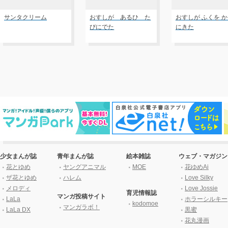
サンタクリーム
おすしが あるひ た
おすしが ふくを 
びにでた
にきた
少女まんが誌
青年まんが誌
絵本雑誌
ウェブ・マガジン
花とゆめ
ヤングアニマル
MOE
花ゆめAi
ザ花とゆめ
ハレム
Love Silky
メロディ
Love Jossie
育児情報誌
マンガ投稿サイト
LaLa
ホラーシルキー
kodomoe
マンガラボ！
LaLa DX
黒蜜
花丸漫画