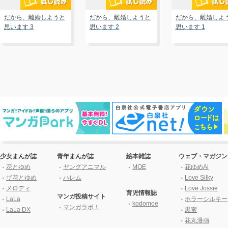
だから、離婚しようと
だから、離婚しようと
だから、離婚しよ
思います 3
思います 2
思います 1
少女まんが誌
青年まんが誌
絵本雑誌
ウェブ・マガジン
花とゆめ
ヤングアニマル
MOE
花ゆめAi
ザ花とゆめ
ハレム
Love Silky
メロディ
Love Jossie
育児情報誌
マンガ投稿サイト
LaLa
ホラーシルキー
kodomoe
マンガラボ！
LaLa DX
黒蜜
花丸漫画