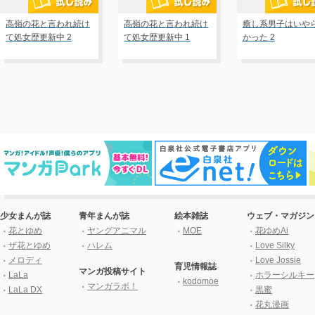
高嶺の花と言われ続け
高嶺の花と言われ続け
癒し系男子はいや
て処女歴更新中 2
て処女歴更新中 1
かった 2
少女まんが誌
青年まんが誌
絵本雑誌
ウェブ・マガジン
花とゆめ
ヤングアニマル
MOE
花ゆめAi
ザ花とゆめ
ハレム
Love Silky
メロディ
Love Jossie
育児情報誌
マンガ投稿サイト
LaLa
ホラーシルキー
kodomoe
マンガラボ！
LaLa DX
黒蜜
花丸漫画