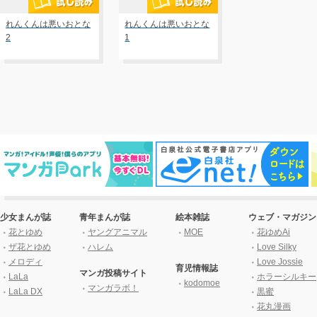
れんくんは悪いおとな
れんくんは悪いおとな
2
1
少女まんが誌
青年まんが誌
絵本雑誌
ウェブ・マガジン
花とゆめ
ヤングアニマル
MOE
花ゆめAi
ザ花とゆめ
ハレム
Love Silky
メロディ
Love Jossie
育児情報誌
マンガ投稿サイト
LaLa
ホラーシルキー
kodomoe
マンガラボ！
LaLa DX
黒蜜
花丸漫画