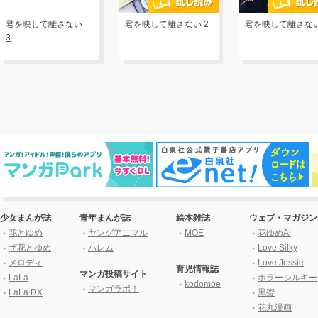
君を映して離さない
君を映して離さない 2
君を映して離さない
3
少女まんが誌
青年まんが誌
絵本雑誌
ウェブ・マガジン
花とゆめ
ヤングアニマル
MOE
花ゆめAi
ザ花とゆめ
ハレム
Love Silky
メロディ
Love Jossie
育児情報誌
マンガ投稿サイト
LaLa
ホラーシルキー
kodomoe
マンガラボ！
LaLa DX
黒蜜
花丸漫画