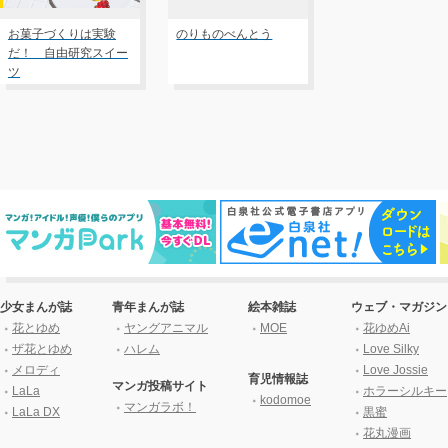
お菓子づくりは実験
のりものべんとう
だ！ 自由研究スイー
ツ
少女まんが誌
青年まんが誌
絵本雑誌
ウェブ・マガジン
花とゆめ
ヤングアニマル
MOE
花ゆめAi
ザ花とゆめ
ハレム
Love Silky
メロディ
Love Jossie
育児情報誌
マンガ投稿サイト
LaLa
ホラーシルキー
kodomoe
マンガラボ！
LaLa DX
黒蜜
花丸漫画