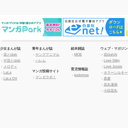
少女まんが誌
青年まんが誌
絵本雑誌
ウェブ・マガジン
花とゆめ
ヤングアニマル
MOE
花ゆめAi
ザ花とゆめ
ハレム
Love Silky
メロディ
Love Jossie
育児情報誌
マンガ投稿サイト
LaLa
ホラーシルキー
kodomoe
マンガラボ！
LaLa DX
黒蜜
花丸漫画
小説花丸