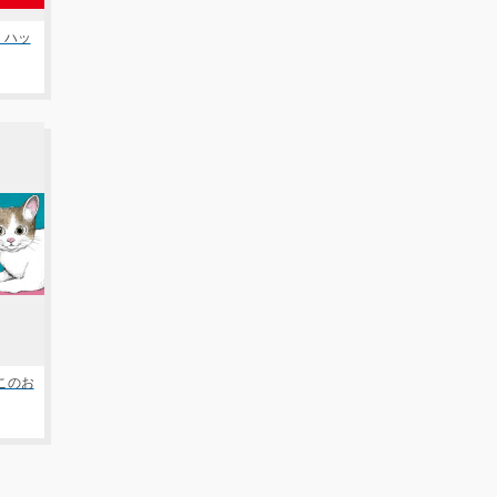
 ハッ
このお