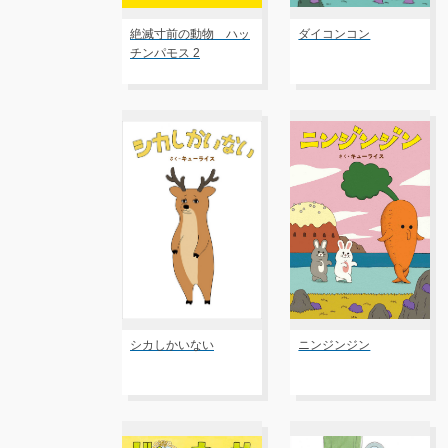
絶滅寸前の動物 ハッ
ダイコンコン
チンパモス 2
シカしかいない
ニンジンジン