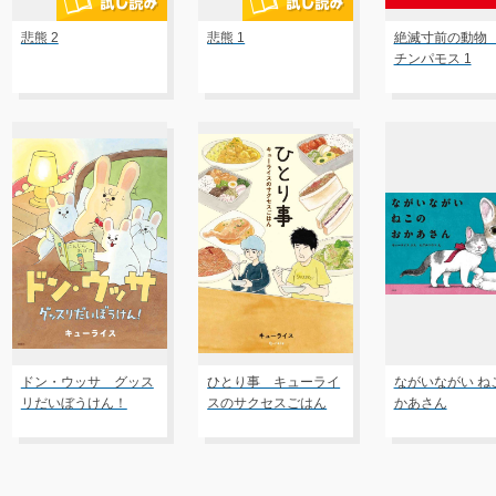
悲熊 2
悲熊 1
絶滅寸前の動物
チンパモス 1
ドン・ウッサ グッス
ひとり事 キューライ
ながいながい ね
リだいぼうけん！
スのサクセスごはん
かあさん